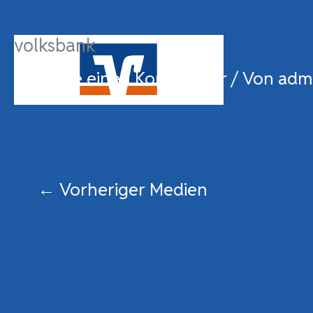
Zum
Inhalt
volksbank
springen
Schreibe einen Kommentar
/ Von
adm
←
Vorheriger Medien