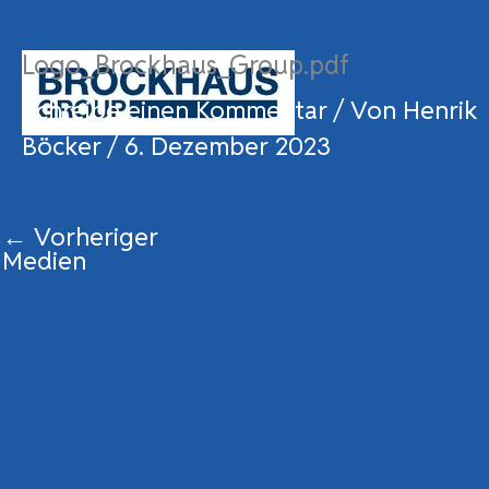
Zum
Inhalt
Logo_Brockhaus_Group.pdf
springen
Schreibe einen Kommentar
/ Von
Henrik
Böcker
/
6. Dezember 2023
←
Vorheriger
Medien